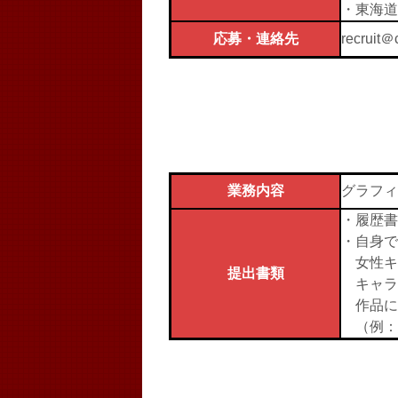
・東海道
応募・連絡先
recru
業務内容
グラフィ
・履歴書
・自身で
女性キ
提出書類
キャラ
作品に
（例：線