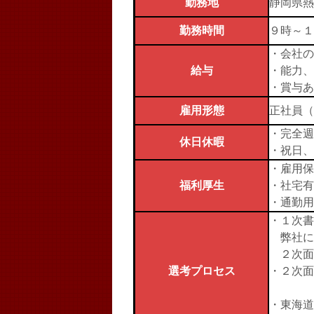
勤務地
静岡県熱
勤務時間
９時～１
・会社の
給与
・能力、
・賞与あ
雇用形態
正社員（
・完全週
休日休暇
・祝日、
・雇用保
福利厚生
・社宅有
・通勤用
・１次書
弊社に
２次面
選考プロセス
・２次面
・東海道