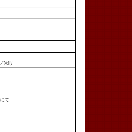
プ休暇
にて