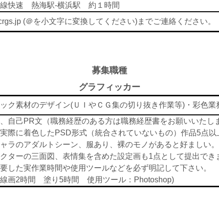
線快速 熱海駅-横浜駅 約１時間
it＠crgs.jp (＠を小文字に変換してください)までご連絡ください。
募集職種
グラフィッカー
ック素材のデザイン(ＵＩやＣＧ集の切り抜き作業等)・彩色業
、自己PR文（職務経歴のある方は職務経歴書をお願いいたし
実際に着色したPSD形式（統合されていないもの）作品5点以
ャラのアダルトシーン、服あり、裸のモノがあると好ましい。
クターの三面図、表情集を含めた設定画も1点として提出でき
要した実作業時間や使用ツールなどを必ず明記して下さい。
画2時間 塗り5時間 使用ツール：Photoshop)