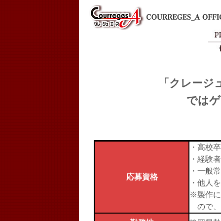
「クレージ
ではゲ
・高校卒
・経験者
・一般常
応募資格
・他人を
※製作に
ので、