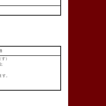
務
ます）
上
ます。