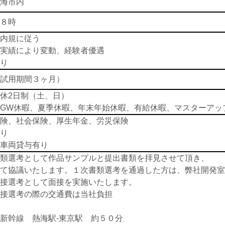
海市内
８時
内規に従う
実績により変動、経験者優遇
り
試用期間３ヶ月）
休2日制（土、日）
GW休暇、夏季休暇、年末年始休暇、有給休暇、マスターアッ
険、社会保険、厚生年金、労災保険
り
車両貸与有り
類選考として作品サンプルと提出書類を拝見させて頂き、
て協議いたします。１次書類選考を通過した方は、弊社開発室
接選考として面接を実施いたします。
接選考の際の交通費は当社負担
新幹線 熱海駅-東京駅 約５０分